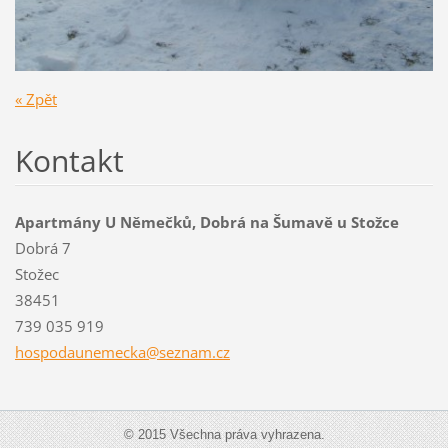
« Zpět
Kontakt
Apartmány U Němečků, Dobrá na Šumavě u Stožce
Dobrá 7
Stožec
38451
739 035 919
hospodau
nemecka@
seznam.c
z
© 2015 Všechna práva vyhrazena.