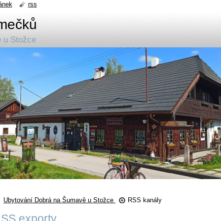
ánek
rss
mečků
 u Stožce
Ubytování Dobrá na Šumavě u Stožce
RSS kanály
SS exporty