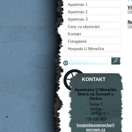
Apartmán 1
V
Apartmán 2
ht
Apartmán 3
N
Ceny za ubytování
ht
Kontakt
Fotogalerie
Hospoda U Němečka
KONTAKT
Apartmány U Němečků,
Dobrá na Šumavě u
Stožce
Dobrá 7
Stožec
38451
739 035 919
hospodau
nemecka@
seznam.c
z