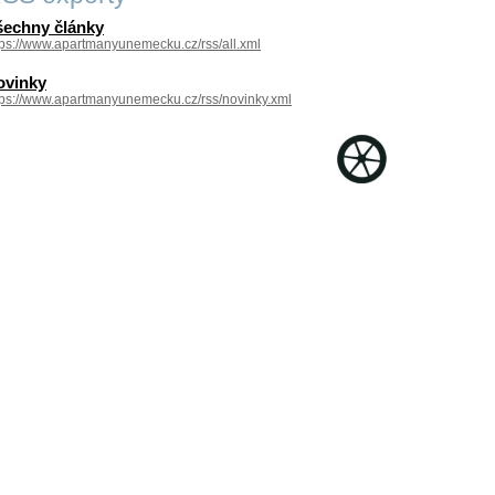
šechny články
tps://www.apartmanyunemecku.cz/rss/all.xml
ovinky
tps://www.apartmanyunemecku.cz/rss/novinky.xml