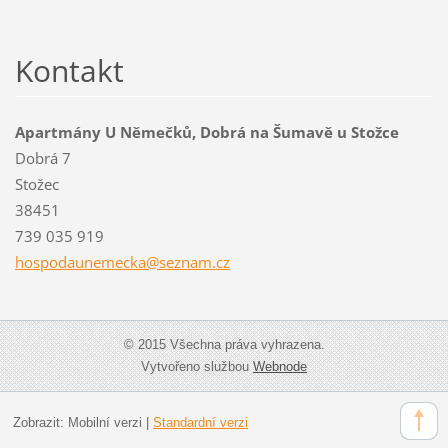
Kontakt
Apartmány U Němečků, Dobrá na Šumavě u Stožce
Dobrá 7
Stožec
38451
739 035 919
hospodau
nemecka@
seznam.c
z
© 2015 Všechna práva vyhrazena.
Vytvořeno službou
Webnode
Zobrazit:
Mobilní verzi
|
Standardní verzi