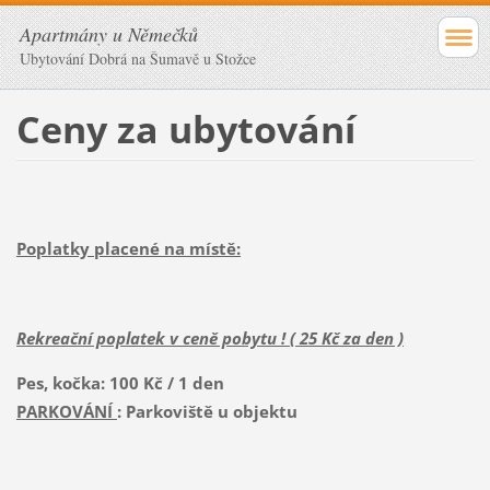
Apartmány u Němečků
Ubytování Dobrá na Šumavě u Stožce
Ceny za ubytování
Poplatky placené na místě:
Rekreační poplatek v ceně pobytu ! ( 25 Kč za den )
Pes, kočka: 100 Kč / 1 den
PARKOVÁNÍ
: Parkoviště u objektu