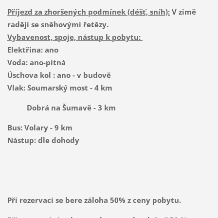
Příjezd za zhoršených podmínek (déšť, sníh):
V zimě
raději se sněhovými řetězy.
Vybavenost, spoje, nástup k pobytu:
Elektřina: ano
Voda: ano-pitná
Úschova kol : ano - v budově
Vlak: Soumarský most - 4 km
Dobrá na Šumavě - 3 km
Bus: Volary - 9 km
Nástup: dle dohody
Při rezervaci se bere záloha 50% z ceny pobytu.