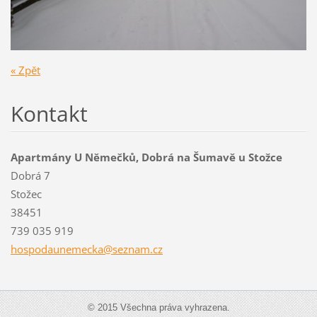
« Zpět
Kontakt
Apartmány U Němečků, Dobrá na Šumavě u Stožce
Dobrá 7
Stožec
38451
739 035 919
hospodau
nemecka@
seznam.c
z
© 2015 Všechna práva vyhrazena.